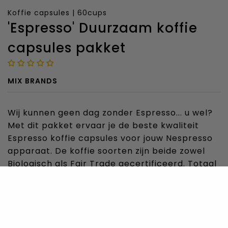
Koffie capsules | 60cups
'Espresso' Duurzaam koffie
capsules pakket
MIX BRANDS
Wij kunnen geen dag zonder Espresso... u wel?
Met dit pakket ervaar je de beste kwaliteit
Espresso koffie capsules voor jouw Nespresso
apparaat. De koffie soorten zijn beide zowel
Biologisch als Fair Trade gecertificeerd. Totaal
60 koffie cups om elke dag mee te beginnen!
15,00
u bespaart
4,77
-24%
19,77