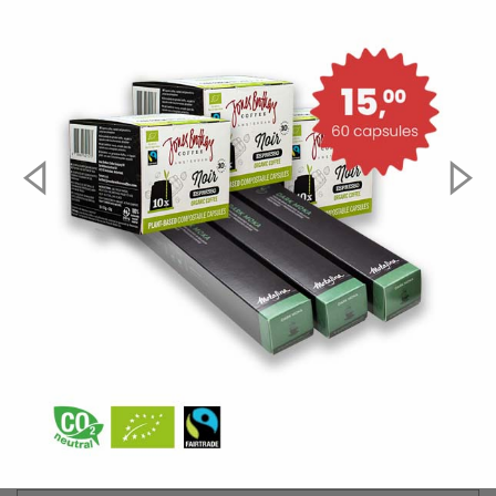
Uw keuze:
Espresso Cups Pakket
15,00
(2,50 p/s)
Aantal
-
+
In winkelwagen
uitverkocht
Smaak
Intensiteit
Geschikt
Zetwijze
Herkomst
Merk
Specs.