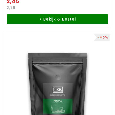
2,45
2,79
> Bekijk & Bestel
-40%