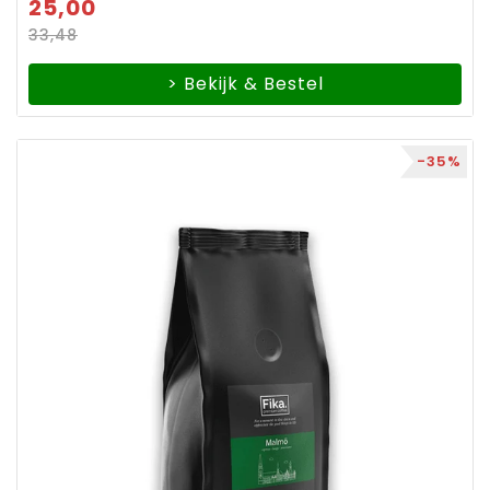
25,00
33,48
> Bekijk & Bestel
-35%