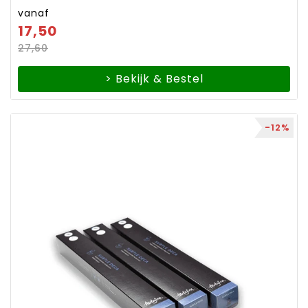
vanaf
17,50
27,60
> Bekijk & Bestel
-12%